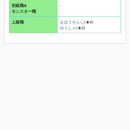
初級職&
-
モンスター職
上級職
まほうせんし
(★4)
ゆうしゃ
(★2)