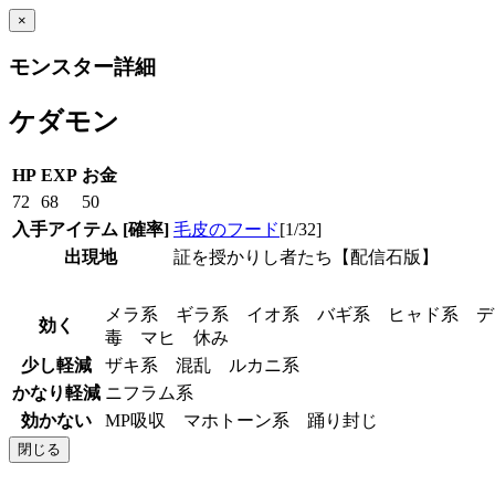
×
モンスター詳細
ケダモン
HP
EXP
お金
72
68
50
入手アイテム
[確率]
毛皮のフード
[1/32]
出現地
証を授かりし者たち【配信石版】
メラ系 ギラ系 イオ系 バギ系 ヒャド系 
効く
毒 マヒ 休み
少し軽減
ザキ系 混乱 ルカニ系
かなり軽減
ニフラム系
効かない
MP吸収 マホトーン系 踊り封じ
閉じる