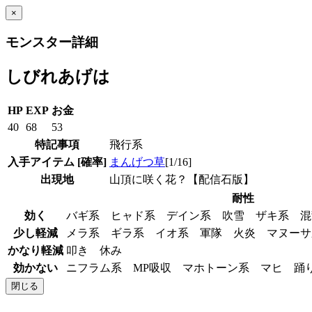
×
モンスター詳細
しびれあげは
HP
EXP
お金
40
68
53
特記事項
飛行系
入手アイテム
[確率]
まんげつ草
[1/16]
出現地
山頂に咲く花？【配信石版】
耐性
効く
バギ系 ヒャド系 デイン系 吹雪 ザキ系 
少し軽減
メラ系 ギラ系 イオ系 軍隊 火炎 マヌー
かなり軽減
叩き 休み
効かない
ニフラム系 MP吸収 マホトーン系 マヒ 
閉じる