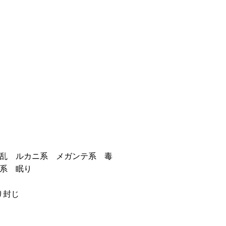
混乱 ルカニ系 メガンテ系 毒
サ系 眠り
踊り封じ