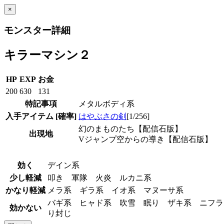
×
モンスター詳細
キラーマシン２
HP
EXP
お金
200
630
131
特記事項
メタルボディ系
入手アイテム
[確率]
はやぶさの剣
[1/256]
幻のまものたち【配信石版】
出現地
Vジャンプ空からの導き【配信石版】
効く
デイン系
少し軽減
叩き 軍隊 火炎 ルカニ系
かなり軽減
メラ系 ギラ系 イオ系 マヌーサ系
バギ系 ヒャド系 吹雪 眠り ザキ系 ニフラ
効かない
り封じ