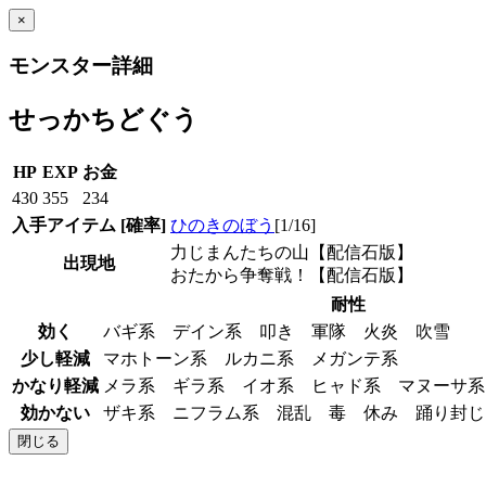
×
モンスター詳細
せっかちどぐう
HP
EXP
お金
430
355
234
入手アイテム
[確率]
ひのきのぼう
[1/16]
力じまんたちの山【配信石版】
出現地
おたから争奪戦！【配信石版】
耐性
効く
バギ系 デイン系 叩き 軍隊 火炎 吹雪
少し軽減
マホトーン系 ルカニ系 メガンテ系
かなり軽減
メラ系 ギラ系 イオ系 ヒャド系 マヌーサ
効かない
ザキ系 ニフラム系 混乱 毒 休み 踊り封
閉じる