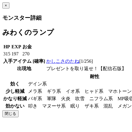
×
モンスター詳細
みわくのランプ
HP
EXP
お金
315
197
270
入手アイテム
[確率]
かしこさのたね
[1/256]
出現地
プレゼントを取り返せ！【配信石版】
耐性
効く
デイン系
少し軽減
メラ系 ギラ系 イオ系 ヒャド系 マホトー
かなり軽減
バギ系 軍隊 火炎 吹雪 ニフラム系 MP
効かない
叩き マヌーサ系 眠り ザキ系 混乱 メガ
閉じる