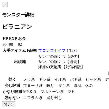
×
モンスター詳細
ピラニアン
HP
EXP
お金
90
98
92
入手アイテム
[確率]
ブロンズナイフ
[1/128]
サンゴの洞くつ【現代】
出現地
サンゴの洞くつ【過去】
海原の支配者【配信石版】
効く
メラ系 ギラ系 イオ系 バギ系 ヒャド系 
少し軽減
マヌーサ系 眠り ザキ系 混乱 休み
かなり軽減
MP吸収 マホトーン系 マヒ
効かない
ニフラム系 踊り封じ
閉じる