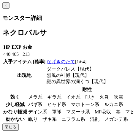
×
モンスター詳細
ネクロバルサ
HP
EXP
お金
440
465
213
入手アイテム
[確率]
なげきのたて
[1/64]
ダークパレス【現代】
出現地
烈風の神殿【現代】
謎の異世界の洞くつ【現代】
耐性
効く
メラ系 ギラ系 イオ系 叩き 火炎 吹雪
少し軽減
バギ系 ヒャド系 マホトーン系 ルカニ系
かなり軽減
デイン系 軍隊 マヌーサ系 MP吸収 毒 
効かない
眠り ザキ系 ニフラム系 混乱 メガンテ系
閉じる