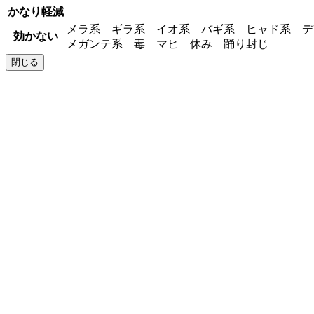
かなり軽減
メラ系 ギラ系 イオ系 バギ系 ヒャド系 
効かない
メガンテ系 毒 マヒ 休み 踊り封じ
閉じる