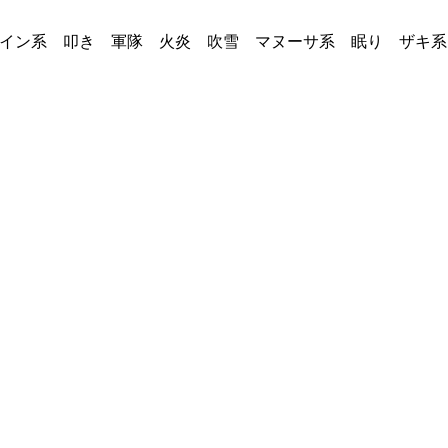
デイン系 叩き 軍隊 火炎 吹雪 マヌーサ系 眠り ザキ