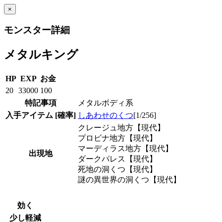
×
モンスター詳細
メタルキング
HP
EXP
お金
20
33000
100
特記事項
メタルボディ系
入手アイテム
[確率]
しあわせのくつ
[1/256]
クレージュ地方【現代】
プロビナ地方【現代】
マーディラス地方【現代】
出現地
ダークパレス【現代】
死地の洞くつ【現代】
謎の異世界の洞くつ【現代】
効く
少し軽減