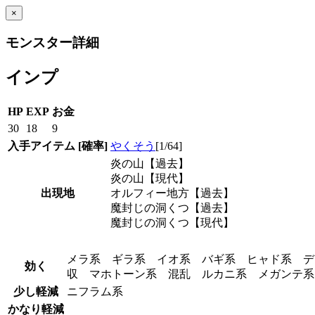
×
モンスター詳細
インプ
HP
EXP
お金
30
18
9
入手アイテム
[確率]
やくそう
[1/64]
炎の山【過去】
炎の山【現代】
出現地
オルフィー地方【過去】
魔封じの洞くつ【過去】
魔封じの洞くつ【現代】
メラ系 ギラ系 イオ系 バギ系 ヒャド系 デ
効く
収 マホトーン系 混乱 ルカニ系 メガンテ
少し軽減
ニフラム系
かなり軽減