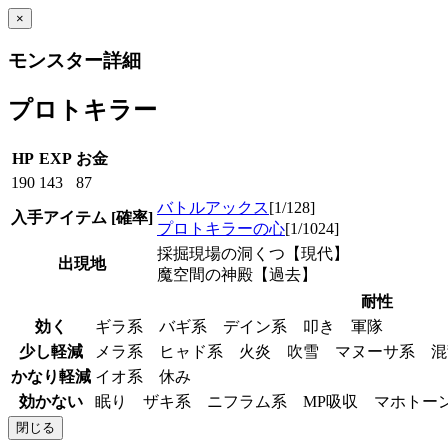
×
モンスター詳細
プロトキラー
HP
EXP
お金
190
143
87
バトルアックス
[1/128]
入手アイテム
[確率]
プロトキラーの心
[1/1024]
採掘現場の洞くつ【現代】
出現地
魔空間の神殿【過去】
耐性
効く
ギラ系 バギ系 デイン系 叩き 軍隊
少し軽減
メラ系 ヒャド系 火炎 吹雪 マヌーサ系 
かなり軽減
イオ系 休み
効かない
眠り ザキ系 ニフラム系 MP吸収 マホト
閉じる