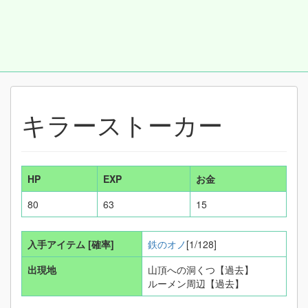
キラーストーカー
HP
EXP
お金
80
63
15
入手アイテム
[確率]
鉄のオノ
[1/128]
出現地
山頂への洞くつ【過去】
ルーメン周辺【過去】