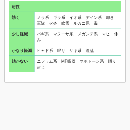
耐性
効く
メラ系 ギラ系 イオ系 デイン系 叩き
軍隊 火炎 吹雪 ルカニ系 毒
少し軽減
バギ系 マヌーサ系 メガンテ系 マヒ 休
み
かなり軽減
ヒャド系 眠り ザキ系 混乱
効かない
ニフラム系 MP吸収 マホトーン系 踊り
封じ