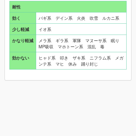
耐性
効く
バギ系 デイン系 火炎 吹雪 ルカニ系
少し軽減
イオ系
かなり軽減
メラ系 ギラ系 軍隊 マヌーサ系 眠り
MP吸収 マホトーン系 混乱 毒
効かない
ヒャド系 叩き ザキ系 ニフラム系 メガ
ンテ系 マヒ 休み 踊り封じ