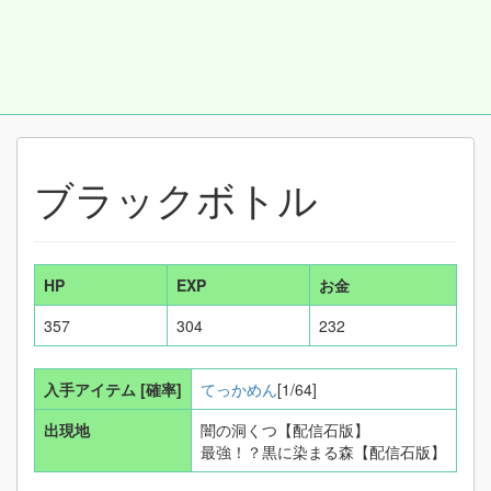
ブラックボトル
HP
EXP
お金
357
304
232
入手アイテム
[確率]
てっかめん
[1/64]
出現地
闇の洞くつ【配信石版】
最強！？黒に染まる森【配信石版】