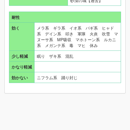
砂漠の城【過去】
耐性
効く
メラ系 ギラ系 イオ系 バギ系 ヒャド
系 デイン系 叩き 軍隊 火炎 吹雪 マ
ヌーサ系 MP吸収 マホトーン系 ルカニ
系 メガンテ系 毒 マヒ 休み
少し軽減
眠り ザキ系 混乱
かなり軽減
効かない
ニフラム系 踊り封じ