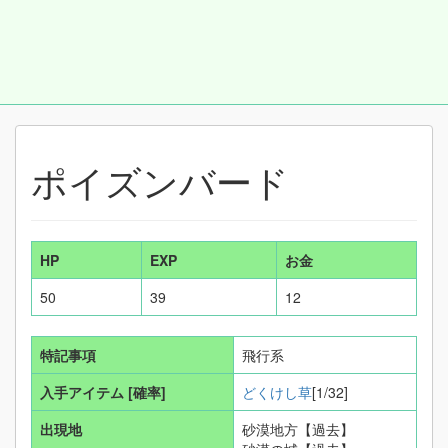
ポイズンバード
HP
EXP
お金
50
39
12
特記事項
飛行系
入手アイテム
[確率]
どくけし草
[1/32]
出現地
砂漠地方【過去】