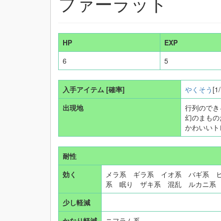
ファーラット
HP
EXP
6
5
入手アイテム
[確率]
やくそう
[1
出現地
行列のでき
幻のまもの
かわいいト
耐性
効く
メラ系 ギラ系 イオ系 バギ系 
系 眠り ザキ系 混乱 ルカニ系
少し軽減
かなり軽減
ニフラム系