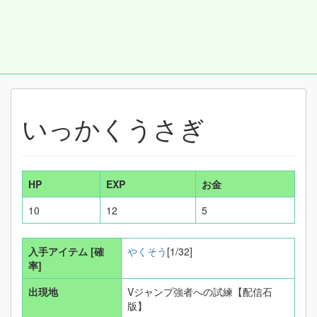
いっかくうさぎ
HP
EXP
お金
10
12
5
入手アイテム
[確
やくそう
[1/32]
率]
出現地
Vジャンプ強者への試練【配信石
版】