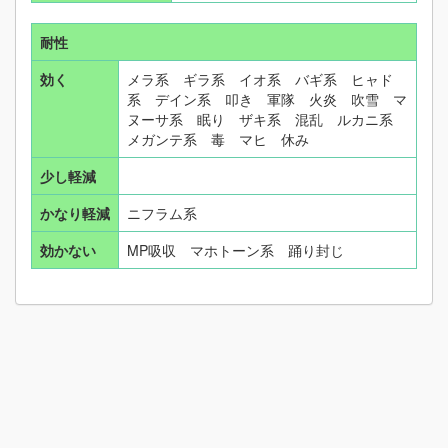
耐性
効く
メラ系 ギラ系 イオ系 バギ系 ヒャド
系 デイン系 叩き 軍隊 火炎 吹雪 マ
ヌーサ系 眠り ザキ系 混乱 ルカニ系
メガンテ系 毒 マヒ 休み
少し軽減
かなり軽減
ニフラム系
効かない
MP吸収 マホトーン系 踊り封じ