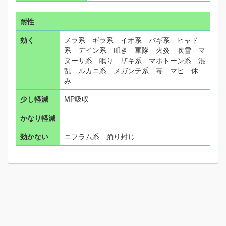
耐性
効く
メラ系 ギラ系 イオ系 バギ系 ヒャド
系 デイン系 叩き 軍隊 火炎 吹雪 マ
ヌーサ系 眠り ザキ系 マホトーン系 混
乱 ルカニ系 メガンテ系 毒 マヒ 休
み
少し軽減
MP吸収
かなり軽減
効かない
ニフラム系 踊り封じ