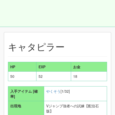
キャタピラー
HP
EXP
お金
50
52
18
入手アイテム
[確
やくそう
[1/32]
率]
出現地
Vジャンプ強者への試練【配信石
版】