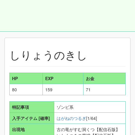
しりょうのきし
HP
EXP
お金
80
159
71
特記事項
ゾンビ系
入手アイテム
[確率]
はがねのつるぎ
[1/64]
出現地
古の竜がすむ洞くつ【配信石版】