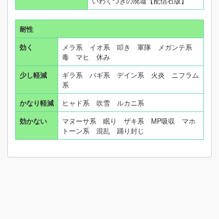
いわくつきの廃墟【配信石版】
耐性
効く
メラ系 イオ系 叩き 軍隊 メガンテ系
毒 マヒ 休み
少し軽減
ギラ系 バギ系 デイン系 火炎 ニフラム
系
かなり軽減
ヒャド系 吹雪 ルカニ系
効かない
マヌーサ系 眠り ザキ系 MP吸収 マホ
トーン系 混乱 踊り封じ