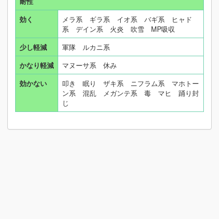
耐性
効く
メラ系 ギラ系 イオ系 バギ系 ヒャド
系 デイン系 火炎 吹雪 MP吸収
少し軽減
軍隊 ルカニ系
かなり軽減
マヌーサ系 休み
効かない
叩き 眠り ザキ系 ニフラム系 マホトー
ン系 混乱 メガンテ系 毒 マヒ 踊り封
じ