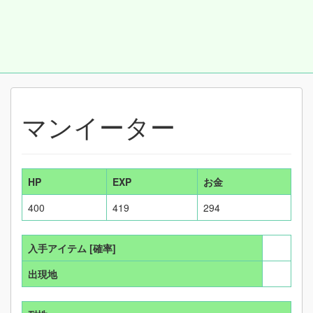
マンイーター
HP
EXP
お金
400
419
294
入手アイテム
[確率]
出現地