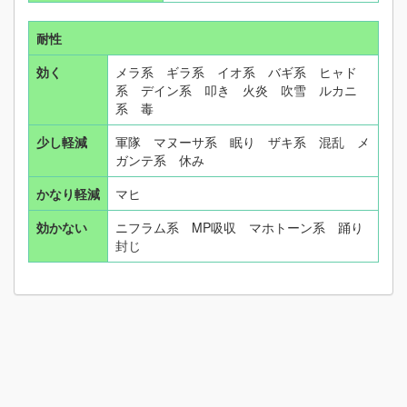
耐性
効く
メラ系 ギラ系 イオ系 バギ系 ヒャド
系 デイン系 叩き 火炎 吹雪 ルカニ
系 毒
少し軽減
軍隊 マヌーサ系 眠り ザキ系 混乱 メ
ガンテ系 休み
かなり軽減
マヒ
効かない
ニフラム系 MP吸収 マホトーン系 踊り
封じ