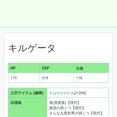
キルゲータ
HP
EXP
お金
170
218
116
入手アイテム
[確率]
すばやさのたね
[1/256]
出現地
海(異変後)【現代】
激流の洞くつ【現代】
さらなる異世界の洞くつ【現代】