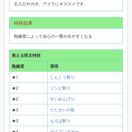
主人公やガボ、アイラにオススメです。
特殊効果
熟練度によって会心の一撃が出やすくなる
覚える呪文特技
熟練度
習得
★1
しんくう斬り
★2
ゾンビ斬り
★2
すいめんげり
★3
たたかいの歌
★3
もろば斬り
★4
ポイズンダガー