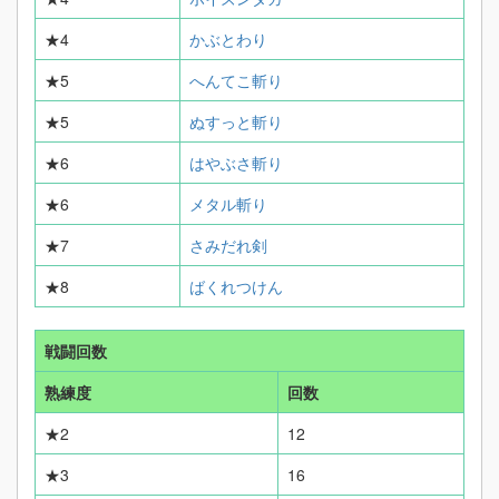
★4
かぶとわり
★5
へんてこ斬り
★5
ぬすっと斬り
★6
はやぶさ斬り
★6
メタル斬り
★7
さみだれ剣
★8
ばくれつけん
戦闘回数
熟練度
回数
★2
12
★3
16