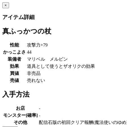
×
アイテム詳細
真ふっかつの杖
性能
攻撃力+79
かっこよさ
44
装備者
マリベル メルビン
効果
道具として使うとザオリクの効果
買値
非売品
売値
売れない
入手方法
お店
-
モンスター[確率]
-
その他
配信石版の初回クリア報酬(魔法使いのゆめ