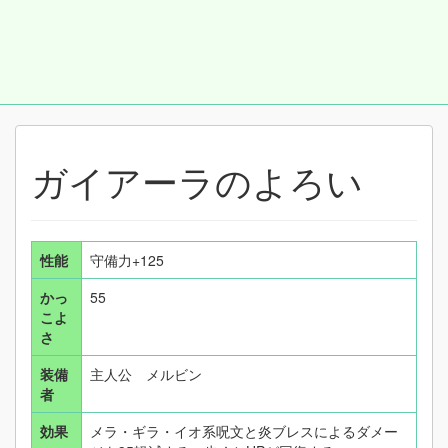
ガイアーラのよろい
性能
守備力+125
かっ
55
こよ
さ
装備
主人公 メルビン
者
効果
メラ・ギラ・イオ系呪文と炎ブレスによるダメー