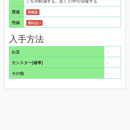
ジを35軽減する。歩くとHPが回復する
買値
非売品
売値
売れない
入手方法
お店
-
モンスター[確率]
-
その他
-