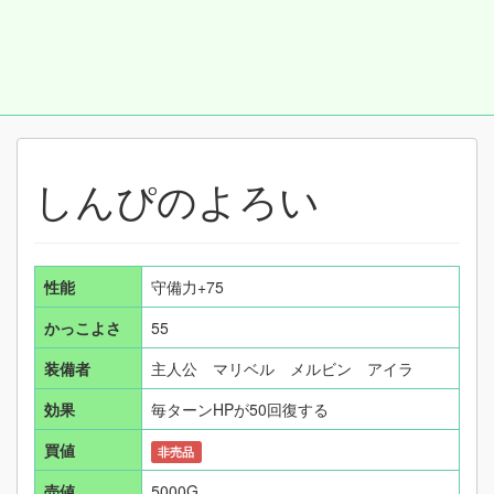
しんぴのよろい
性能
守備力+75
かっこよさ
55
装備者
主人公 マリベル メルビン アイラ
効果
毎ターンHPが50回復する
買値
非売品
売値
5000G