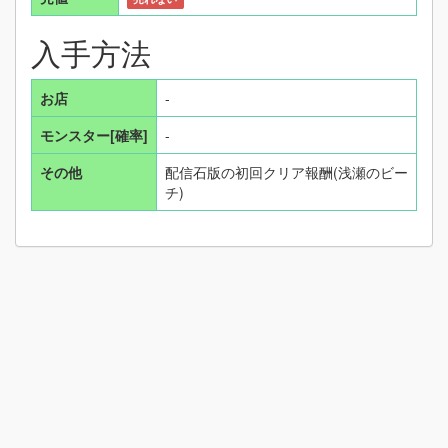
入手方法
お店
-
モンスター[確率]
-
その他
配信石版の初回クリア報酬(浅瀬のビー
チ)