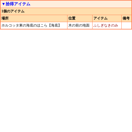
▼拾得アイテム
1個のアイテム
場所
位置
アイテム
備考
ホルコッタ東の海底のほこら【海底】
木の前の地面
ふしぎなきのみ