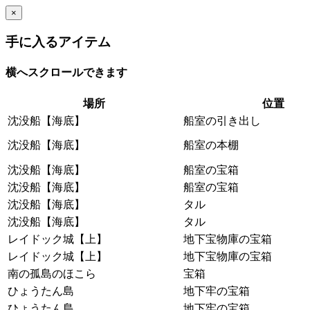
×
手に入るアイテム
横へスクロールできます
場所
位置
沈没船【海底】
船室の引き出し
沈没船【海底】
船室の本棚
沈没船【海底】
船室の宝箱
沈没船【海底】
船室の宝箱
沈没船【海底】
タル
沈没船【海底】
タル
レイドック城【上】
地下宝物庫の宝箱
レイドック城【上】
地下宝物庫の宝箱
南の孤島のほこら
宝箱
ひょうたん島
地下牢の宝箱
ひょうたん島
地下牢の宝箱