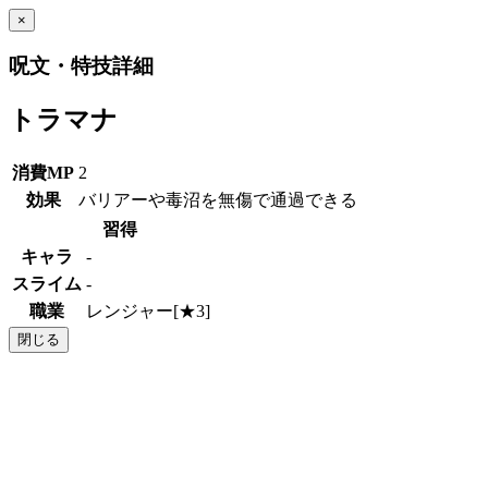
×
呪文・特技詳細
トラマナ
消費MP
2
効果
バリアーや毒沼を無傷で通過できる
習得
キャラ
-
スライム
-
職業
レンジャー[★3]
閉じる