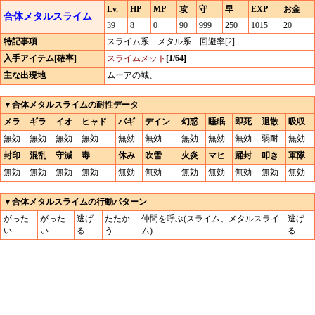
Lv.
HP
MP
攻
守
早
EXP
お金
合体メタルスライム
39
8
0
90
999
250
1015
20
特記事項
スライム系 メタル系 回避率[2]
入手アイテム[確率]
スライムメット
[1/64]
主な出現地
ムーアの城、
▼合体メタルスライムの耐性データ
メラ
ギラ
イオ
ヒャド
バギ
デイン
幻惑
睡眠
即死
退散
吸収
無効
無効
無効
無効
無効
無効
無効
無効
無効
弱耐
無効
封印
混乱
守減
毒
休み
吹雪
火炎
マヒ
踊封
叩き
軍隊
無効
無効
無効
無効
無効
無効
無効
無効
無効
無効
無効
▼合体メタルスライムの行動パターン
がった
がった
逃げ
たたか
仲間を呼ぶ(スライム、メタルスライ
逃げ
い
い
る
う
ム)
る