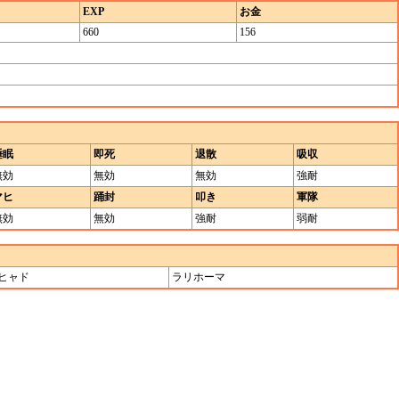
EXP
お金
660
156
睡眠
即死
退散
吸収
無効
無効
無効
強耐
マヒ
踊封
叩き
軍隊
無効
無効
強耐
弱耐
ヒャド
ラリホーマ