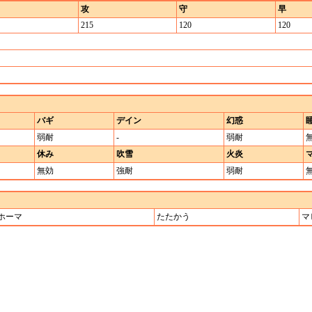
攻
守
早
215
120
120
バギ
デイン
幻惑
弱耐
-
弱耐
休み
吹雪
火炎
無効
強耐
弱耐
ホーマ
たたかう
マ