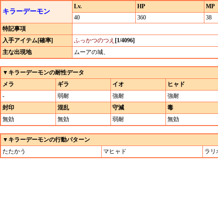
Lv.
HP
MP
キラーデーモン
40
360
38
特記事項
入手アイテム[確率]
ふっかつのつえ
[1/4096]
主な出現地
ムーアの城、
▼キラーデーモンの耐性データ
メラ
ギラ
イオ
ヒャド
-
弱耐
強耐
強耐
封印
混乱
守減
毒
無効
無効
弱耐
無効
▼キラーデーモンの行動パターン
たたかう
マヒャド
ラリ