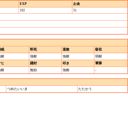
EXP
お金
192
51
睡眠
即死
退散
吸収
強耐
強耐
強耐
弱耐
マヒ
踊封
叩き
軍隊
強耐
無効
強耐
-
つめたいいき
たたかう