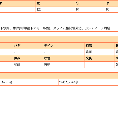
P
攻
守
早
125
94
95
下水路、井戸[9]周辺(下アモール西)、スライム格闘場周辺、ガンディーノ周辺、
バギ
デイン
幻惑
-
-
強耐
休み
吹雪
火炎
弱耐
無効
-
おりのいき
つめたいいき