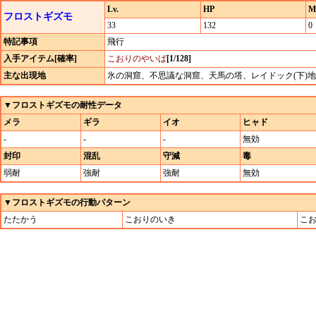
Lv.
HP
M
フロストギズモ
33
132
0
特記事項
飛行
入手アイテム[確率]
こおりのやいば
[1/128]
主な出現地
氷の洞窟、不思議な洞窟、天馬の塔、レイドック(下)地
▼フロストギズモの耐性データ
メラ
ギラ
イオ
ヒャド
-
-
-
無効
封印
混乱
守減
毒
弱耐
強耐
強耐
無効
▼フロストギズモの行動パターン
たたかう
こおりのいき
こ