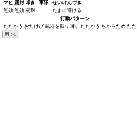
マヒ
踊封
叩き
軍隊
せいけんづき
無効
無効
弱耐
-
たまに避ける
行動パターン
たたかう
おたけび
武器を振り回す
たたかう
ちからため
たた
閉じる