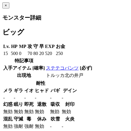
×
モンスター詳細
ビッグ
Lv.
HP
MP
攻
守
早
EXP
お金
15
500
0
70
80
20
520
250
特記事項
入手アイテム
[確率]
ステテコパンツ
[必ず]
出現地
トルッカ北の井戸
耐性
メラ
ギラ
イオ
ヒャド
バギ
デイン
-
-
-
-
-
-
幻惑
眠り
即死
退散
吸収
封印
無効
無効
無効
無効
無効
無効
混乱
守減
毒
休み
吹雪
火炎
無効
強耐
強耐
無効
-
-