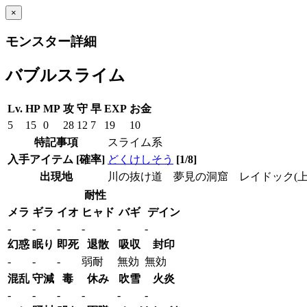
×
モンスター詳細
バブルスライム
Lv.
HP
MP
攻
守
早
EXP
お金
5
15
0
28
12
7
19
10
特記事項
スライム系
入手アイテム
[確率]
どくけしそう
[1/8]
出現地
川の抜け道 夢見の洞窟 レイドック(
耐性
メラ
ギラ
イオ
ヒャド
バギ
デイン
-
-
-
-
-
-
幻惑
眠り
即死
退散
吸収
封印
-
-
-
弱耐
無効
無効
混乱
守減
毒
休み
吹雪
火炎
-
-
-
-
-
-