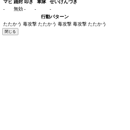
マヒ
踊封
叩き
軍隊
せいけんづき
-
無効
-
-
-
行動パターン
たたかう
毒攻撃
たたかう
毒攻撃
毒攻撃
たたかう
閉じる