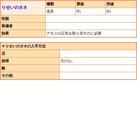
種類
買値
売値
りせいのタネ
道具
0G
0G
性能
装備者
効果
アモスの正気を取り戻すのに必要
▼りせいのタネの入手方法
店
拾得
北の山
、
敵
その他