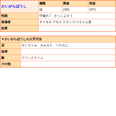
種類
買値
売値
かいがらぼうし
頭
250G
187G
性能
守備力 7、かっこよさ 3
装備者
チャモロ アモス ドランゴ スライム系
効果
▼かいがらぼうしの入手方法
店
モンストル、カルカド、ペスカニ、
拾得
敵
マリンスライム
、
その他