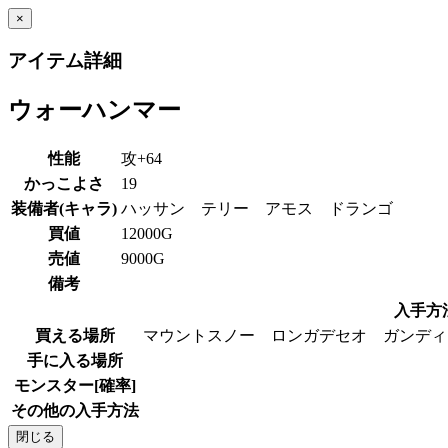
×
アイテム詳細
ウォーハンマー
性能
攻+64
かっこよさ
19
装備者(キャラ)
ハッサン テリー アモス ドランゴ
買値
12000G
売値
9000G
備考
入手方
買える場所
マウントスノー ロンガデセオ ガンディ
手に入る場所
モンスター[確率]
その他の入手方法
閉じる