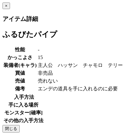
×
アイテム詳細
ふるびたパイプ
性能
-
かっこよさ
15
装備者(キャラ)
主人公 ハッサン チャモロ テリー
買値
非売品
売値
売れない
備考
エンデの道具を手に入れるのに必要
入手方法
手に入る場所
モンスター[確率]
その他の入手方法
閉じる