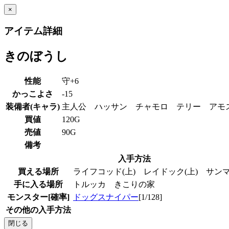
×
アイテム詳細
きのぼうし
性能
守+6
かっこよさ
-15
装備者(キャラ)
主人公 ハッサン チャモロ テリー ア
買値
120G
売値
90G
備考
入手方法
買える場所
ライフコッド(上) レイドック(上) サ
手に入る場所
トルッカ きこりの家
モンスター[確率]
ドッグスナイパー
[1/128]
その他の入手方法
閉じる