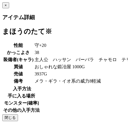
×
アイテム詳細
まほうのたて※
性能
守+20
かっこよさ
38
装備者(キャラ)
主人公 ハッサン バーバラ チャモロ 
買値
おしゃれな鍛冶屋 1000G
売値
3937G
備考
メラ・ギラ・イオ系の威力8軽減
入手方法
手に入る場所
モンスター[確率]
その他の入手方法
閉じる