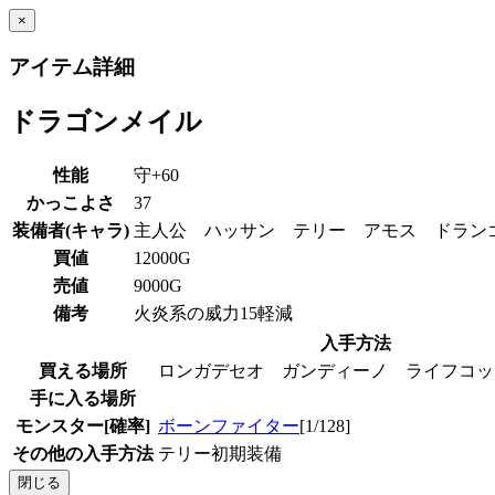
×
アイテム詳細
ドラゴンメイル
性能
守+60
かっこよさ
37
装備者(キャラ)
主人公 ハッサン テリー アモス ドラ
買値
12000G
売値
9000G
備考
火炎系の威力15軽減
入手方法
買える場所
ロンガデセオ ガンディーノ ライフコッ
手に入る場所
モンスター[確率]
ボーンファイター
[1/128]
その他の入手方法
テリー初期装備
閉じる