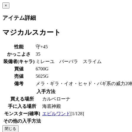
×
アイテム詳細
マジカルスカート
性能
守+45
かっこよさ
35
装備者(キャラ)
ミレーユ バーバラ スライム
買値
6700G
売値
5025G
備考
メラ・ギラ・イオ・ヒャド・バギ系の威力20
入手方法
買える場所
カルベローナ
手に入る場所
海底神殿
モンスター[確率]
エビルワンド
[1/128]
その他の入手方法
閉じる