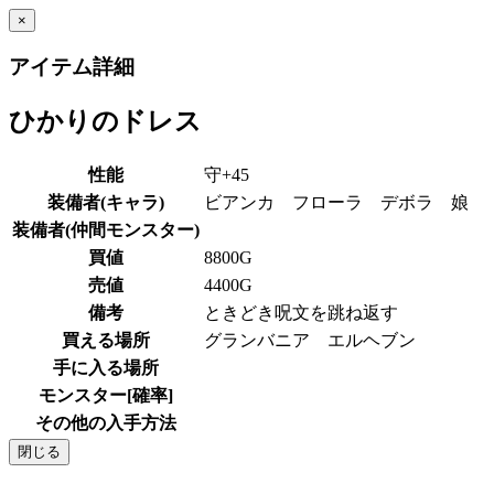
×
アイテム詳細
ひかりのドレス
性能
守+45
装備者(キャラ)
ビアンカ フローラ デボラ 娘
装備者(仲間モンスター)
買値
8800G
売値
4400G
備考
ときどき呪文を跳ね返す
買える場所
グランバニア エルヘブン
手に入る場所
モンスター[確率]
その他の入手方法
閉じる