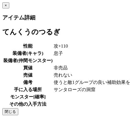
×
アイテム詳細
てんくうのつるぎ
性能
攻+110
装備者(キャラ)
息子
装備者(仲間モンスター)
買値
非売品
売値
売れない
備考
使うと敵1グループの良い補助効果
手に入る場所
サンタローズの洞窟
モンスター[確率]
その他の入手方法
閉じる