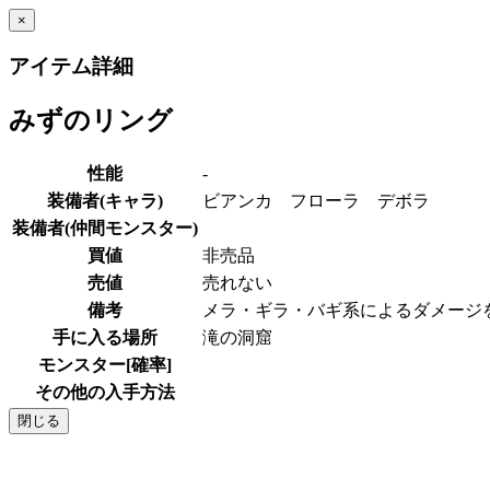
×
アイテム詳細
みずのリング
性能
-
装備者(キャラ)
ビアンカ フローラ デボラ
装備者(仲間モンスター)
買値
非売品
売値
売れない
備考
メラ・ギラ・バギ系によるダメージ
手に入る場所
滝の洞窟
モンスター[確率]
その他の入手方法
閉じる