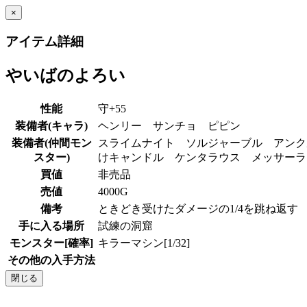
×
アイテム詳細
やいばのよろい
性能
守+55
装備者(キャラ)
ヘンリー サンチョ ピピン
装備者(仲間モン
スライムナイト ソルジャーブル アンク
スター)
けキャンドル ケンタラウス メッサー
買値
非売品
売値
4000G
備考
ときどき受けたダメージの1/4を跳ね返す
手に入る場所
試練の洞窟
モンスター[確率]
キラーマシン[1/32]
その他の入手方法
閉じる