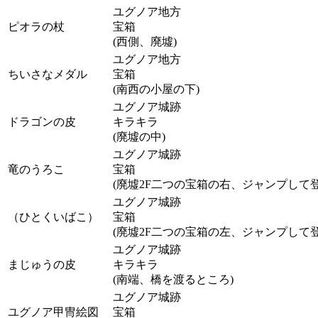
ユグノア地方
ピオラの杖
宝箱
(西側、廃墟)
ユグノア地方
ちいさなメダル
宝箱
(南西の小屋の下)
ユグノア城跡
ドラゴンの皮
キラキラ
(廃墟の中)
ユグノア城跡
竜のうろこ
宝箱
(廃墟2F二つの宝箱の右、ジャンプして
ユグノア城跡
（ひとくいばこ）
宝箱
(廃墟2F二つの宝箱の左、ジャンプして
ユグノア城跡
まじゅうの皮
キラキラ
(南端、橋を渡るところ)
ユグノア城跡
ユグノア甲冑絵図
宝箱