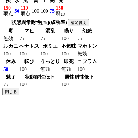
炎
氷
風
雷
土
闇
光
150
110
150
50
100
100
75
弱点
弱点
弱点
状態異常耐性[%](成功率)
補足説明
毒
マヒ
混乱
眠り
幻惑
無効
75
75
100
75
ルカニ
ヘナトス
ボミエ
不気味
マホトン
100
100
100
100
無効
休み
転び
うっとり
即死
ニフラム
50
100
無効
無効
100
魅了
状態耐性低下
属性耐性低下
75
100
100
閉じる