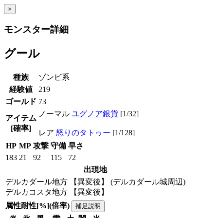
×
モンスター詳細
グール
種族
ゾンビ系
経験値
219
ゴールド
73
ノーマル
ユグノア銀貨
[1/32]
アイテム
[確率]
レア
怒りのタトゥー
[1/128]
HP
MP
攻撃
守備
早さ
183
21
92
115
72
出現地
デルカダール地方 【異変後】 (デルカダール城周辺)
デルカコスタ地方 【異変後】
属性耐性[%](倍率)
補足説明