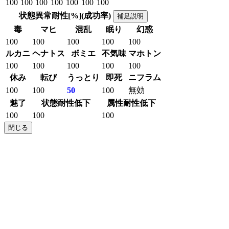
100
100
100
100
100
100
100
状態異常耐性[%](成功率)
補足説明
毒
マヒ
混乱
眠り
幻惑
100
100
100
100
100
ルカニ
ヘナトス
ボミエ
不気味
マホトン
100
100
100
100
100
休み
転び
うっとり
即死
ニフラム
100
100
50
100
無効
魅了
状態耐性低下
属性耐性低下
100
100
100
閉じる