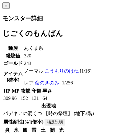
×
モンスター詳細
じごくのもんばん
種族
あくま系
経験値
320
ゴールド
243
ノーマル
こうもりのはね
[1/16]
アイテム
[確率]
レア
命のきのみ
[1/256]
HP
MP
攻撃
守備
早さ
309
96
152
131
64
出現地
パデキアの洞くつ 【時の祭壇】 (地下3階)
属性耐性[%](倍率)
補足説明
炎
氷
風
雷
土
闇
光