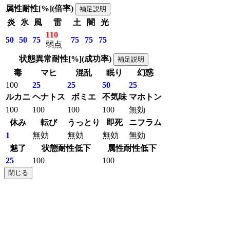
属性耐性[%](倍率)
補足説明
炎
氷
風
雷
土
闇
光
110
50
50
75
75
75
75
弱点
状態異常耐性[%](成功率)
補足説明
毒
マヒ
混乱
眠り
幻惑
100
25
25
50
25
ルカニ
ヘナトス
ボミエ
不気味
マホトン
100
100
100
100
無効
休み
転び
うっとり
即死
ニフラム
1
無効
無効
無効
無効
魅了
状態耐性低下
属性耐性低下
25
100
100
閉じる