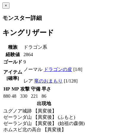
×
モンスター詳細
キングリザード
種族
ドラゴン系
経験値
2864
ゴールド
9
ノーマル
ドラゴンの皮
[1/8]
アイテム
[確率]
レア
竜のおまもり
[1/128]
HP
MP
攻撃
守備
早さ
880
48
330
221
86
出現地
ユグノア城跡 【異変後】
ゼーランダ山 【異変後】 (ふもと)
ゼーランダ山 【異変後】 (始祖の森側)
ホムスビ北の高台 【異変後】