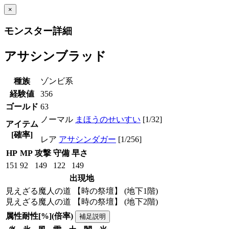
×
モンスター詳細
アサシンブラッド
種族
ゾンビ系
経験値
356
ゴールド
63
ノーマル
まほうのせいすい
[1/32]
アイテム
[確率]
レア
アサシンダガー
[1/256]
HP
MP
攻撃
守備
早さ
151
92
149
122
149
出現地
見えざる魔人の道 【時の祭壇】 (地下1階)
見えざる魔人の道 【時の祭壇】 (地下2階)
属性耐性[%](倍率)
補足説明