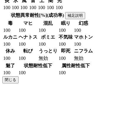
炎
氷
風
雷
土
闇
光
100
100
100
100
100
100
100
状態異常耐性[%](成功率)
補足説明
毒
マヒ
混乱
眠り
幻惑
100
100
100
100
100
ルカニ
ヘナトス
ボミエ
不気味
マホトン
100
100
100
100
100
休み
転び
うっとり
即死
ニフラム
100
100
無効
100
無効
魅了
状態耐性低下
属性耐性低下
100
100
100
閉じる